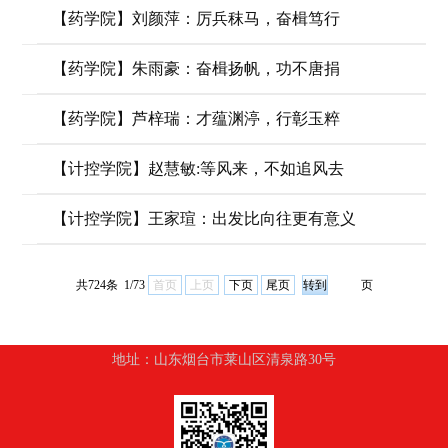
【药学院】刘颜萍：厉兵秣马，奋楫笃行
【药学院】朱雨豪：奋楫扬帆，功不唐捐
【药学院】芦梓瑞：才蕴渊渟，行彰玉粹
【计控学院】赵慧敏:等风来，不如追风去
【计控学院】王家瑄：出发比向往更有意义
共724条 1/73
首页
上页
下页
尾页
页
地址：山东烟台市莱山区清泉路30号