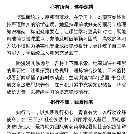
心有所向，笃学深耕
博观而约取，厚积而薄发
。在学习上，刘颜萍始终秉
持严谨踏实的治学态度。她坚持课前做好充分预习，梳理
知识框架、标记疑难要点，让课堂学习更具针对性，既能
精准捕捉授课重点，亦能及时破解预习困惑。高效的学习
方法不仅助力她实现专业成绩稳步提升，更锤炼了自主学
习能力，为后续成长积累充足底气。
路漫漫其修远兮，吾将上下而求索。她深知课外积累
的重要性，注重拓宽自身视野、锤炼综合技能。日常坚持
观看新闻联播了解时事动态，主动浏览
“学习强国”平台优
质文章汲取思想养分，在日积月累中充实知识储备、积淀
成长力量，以持续学习的姿态稳步前行。
躬行不辍，践履惟实
知行合一，以实践践行初心；青春有为，以行动诠释
使命。在
“三下乡”社会实践中，刘颜萍深入基层，用心服
务帮助他人，最终助力团队斩获药学院暑
期社会实践答辩
第一名；在烟台马拉松比赛中，她以志愿者身份坚守服务