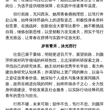
岗位，为选手提供细致保障，在实践中传递青年温度。
但行前路，无问西东。她用青春拥抱理想，以笃行奔
赴山海，始终保持昂扬向上的进取姿态，积极投身各类科
创竞赛。在挑战杯、创新创业大赛等比赛中，她不断挑战
自我，锤炼创新思维，以坚韧毅力攻克难关，用实干笃行
逐光致远，让青春在拼搏与实践中绽放光彩。
岁有青禾，沐光而行
往昔已展千重锦，明朝更进百尺竿。展望前路，刘颜
萍怀揣对药学领域的科研热忱，立志深耕科研探索之路，
寻找自己的研究体系。她主动对标优秀学长学姐，着力构
建自身研究认知体系；亦渴望站上更广阔的舞台，以奋斗
之姿绽放青春价值。她深知个人成长与集体发展同频共
振，故而在精进自我的同时，始终怀揣赤子之心，全力投
身班级建设、学校发展及社会服务，以实际行动诠释药苑
青年的责任与担当。
行而不辍，未来可期；韶华不负，笃行不怠。刘颜萍
始终坚信，青春的底色是奋斗。她以严谨态度深耕学业，