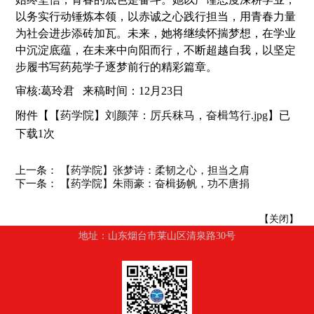
以务实行动锤炼本领，以赤诚之心践行担当，用青春力量
为社会进步添砖加瓦。未来，她将继续怀揣梦想，在学业
中沉淀底蕴，在未来中向阳而行，不断超越自我，以坚定
步履书写药苑学子逐梦前行的精彩篇章。
审核
:葛玲君
来稿时间：
12月23日
附件【
【药学院】刘颜萍：厉兵秣马，奋楫笃行.jpg
】已
下载
1
次
上一条：
【药学院】张梦诗：柔韧之心，担当之肩
下一条：
【药学院】朱雨豪：奋楫扬帆，功不唐捐
【
关闭
】
地址：山东烟台市莱山区清泉路30号