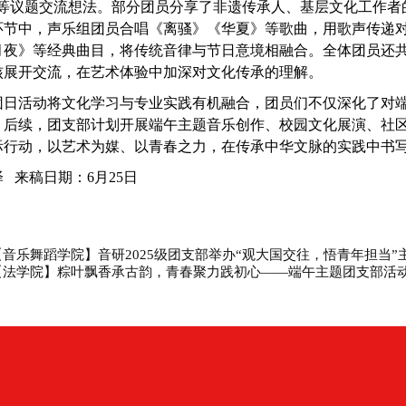
”等议题交流想法。部分团员分享了非遗传承人、基层文化工作者
环节中，声乐组团员合唱《离骚》《华夏》等歌曲，用歌声传递
月夜》等经典曲目，将传统音律与节日意境相融合。全体团员还
核展开交流，在艺术体验中加深对文化传承的理解。
团日活动将文化学习与专业实践有机融合，团员们不仅深化了对
。后续，团支部计划开展端午主题音乐创作、校园文化展演、社
际行动，以艺术为媒、以青春之力，在传承中华文脉的实践中书
泽
来稿日期：6月25日
【音乐舞蹈学院】音研2025级团支部举办“观大国交往，悟青年担当”
【法学院】粽叶飘香承古韵，青春聚力践初心——端午主题团支部活