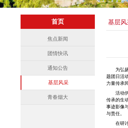
首页
基层风
焦点新闻
团情快讯
通知公告
为弘
题团日活
基层风采
力量传承
活动
青春烟大
传承的生
事迹影像
与责任。
在研