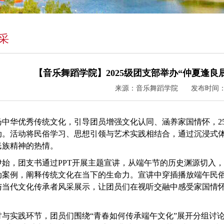
采
【音乐舞蹈学院】2025级团支部举办“仲夏逢
来源：音乐舞蹈学院
发布时间：20
扬中华优秀传统文化，引导团员增强文化认同、涵养家国情怀，
动。活动将民俗学习、思想引领与艺术实践相结合，通过沉浸式
民族精神的热情。
伊始，团支书通过
PPT开展主题宣讲，从端午节的历史渊源切入
动案例，阐释传统文化在当下的生命力。宣讲中穿插播放端午民
与当代文化传承者风采展示，让团员们在视听交融中感受家国情
讨与实践环节，团员们围绕
“青春如何传承端午文化”展开分组讨