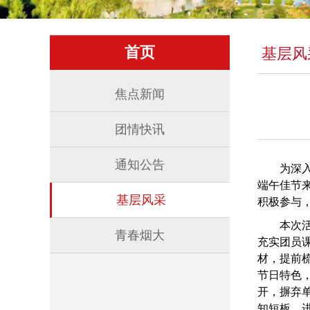
首页
基层风
焦点新闻
团情快讯
通知公告
为深
端午佳节
基层风采
积极参与
本次
青春烟大
充实团员
材，提前
节日特色
开，摒弃
知短板，