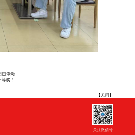
团日活动
一等奖！
【
关闭
】
关注微信号