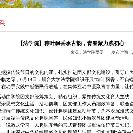
采
【法学院】粽叶飘香承古韵，青春聚力践初心—
来源：法学院团委
发布时间：202
入挖掘传统节日的文化内涵，扎实推进团支部文化建设，引导广
来临之际，
6月19日，烟台大学法学院组织开展“粽叶飘香，不负
，在动手实践中感悟民俗底蕴，在集体互动中凝聚青春力量，让
活动由学院团支部统筹策划、精心组织，紧扣传统文化育人主线
课余思想文化生活。活动前期，团支部工作人员细致筹备，联合
梳理端午传统文化知识、设计趣味团建互动环节，为本次沉浸式
，开展端午传统文化趣味问答、民俗知识小游戏等团建互动活动
单一说教式学习，以趣味互动的形式带领团员重温传统节日知识
进一步加深对中华传统民俗文化的理解与认同，切实实现
“在玩